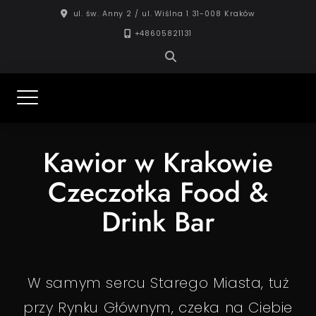
Skip
ul. św. Anny 2 / ul. Wiślna 1 31-008 Kraków
to
+48605821131
content
C
Z
E
C
Z
Kawior w Krakowie
O
T
Czeczotka Food &
K
A
F
Drink Bar
O
O
D
&
D
R
W samym sercu Starego Miasta, tuż
I
N
K
przy Rynku Głównym, czeka na Ciebie