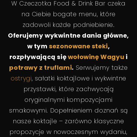
W Czeczotka Food & Drink Bar czeka
na Ciebie bogate menu, które
zadowoli każde podniebienie.
Oferujemy wykwintne dania główne,
w tym
sezonowane steki
,
rozpływającą się
wołowinę Wagyu
i
potrawy z truflami
.
Serwujemy także
ostrygi
, sałatki koktajlowe i wykwintne
przystawki, które zachwycają
oryginalnymi kompozycjami
smakowymi. Dopełnieniem doznań są
nasze koktajle – zarówno klasyczne
propozycje w nowoczesnym wydaniu,