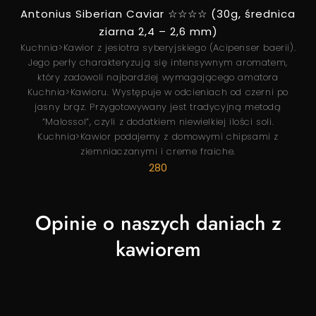
Antonius Siberian Caviar ☆☆☆☆ (30g, średnica
ziarna 2,4 – 2,6 mm)
Kuchnia>Kawior z jesiotra syberyjskiego (Acipenser baerii).
Jego perły charakteryzują się intensywnym aromatem,
który zadowoli najbardziej wymagającego amatora
Kuchnia>Kawioru. Występuje w odcieniach od czerni po
jasny brąz. Przygotowywany jest tradycyjną metodą
“Malossol”, czyli z dodatkiem niewielkiej ilości soli.
Kuchnia>Kawior podajemy z domowymi chipsami z
ziemniaczanymi i creme fraiche.
280
Opinie o naszych daniach z
kawiorem