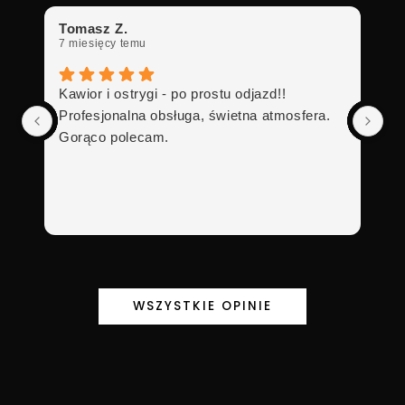
Tomasz Z.
7 miesięcy temu
Kawior i ostrygi - po prostu odjazd!!
Profesjonalna obsługa, świetna atmosfera.
Gorąco polecam.
WSZYSTKIE OPINIE